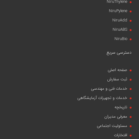
NiruThylene
NiruPylene
NiruAdd
NiruABS
NiruBio
دسترسی سریع
صفحه اصلی
ثبت سفارش
خدمات فنی و مهندسی
خدمات و تجهیزات آزمایشگاهی
تاریخچه
معرفی مدیران
مسئولیت اجتماعی
افتخارات