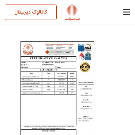
کاتالوگ دیجیتال
14040720AM03-6A30GB-
737R