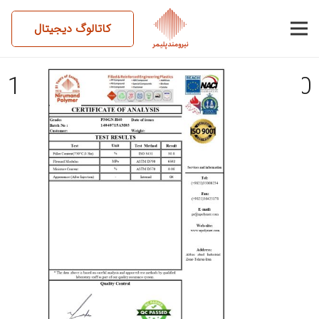
کاتالوگ دیجیتال
14040715AM03-P30GN-H40