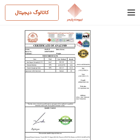
کاتالوگ دیجیتال
14040714BS05-66AB-R