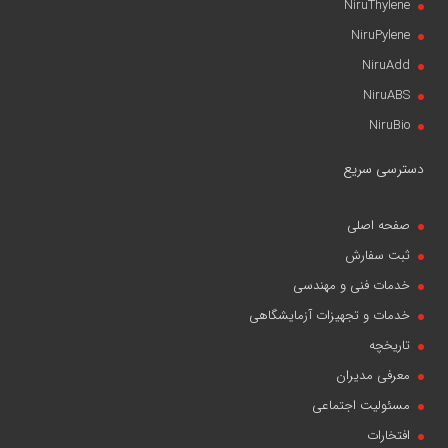
NiruThylene
NiruPylene
NiruAdd
NiruABS
NiruBio
دسترسی سریع
صفحه اصلی
ثبت سفارش
خدمات فنی و مهندسی
خدمات و تجهیزات آزمایشگاهی
تاریخچه
معرفی مدیران
مسئولیت اجتماعی
افتخارات