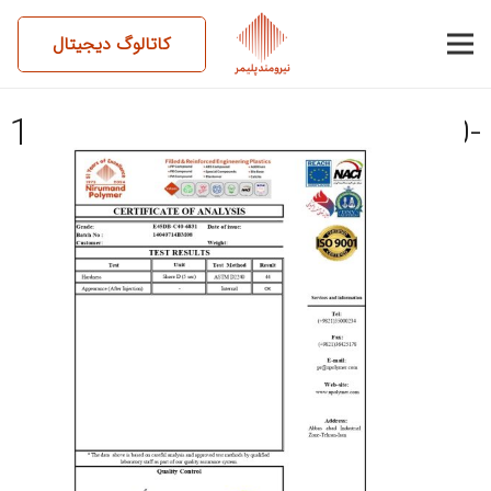
کاتالوگ دیجیتال
14040714BM08-E45DB-C40-
6831