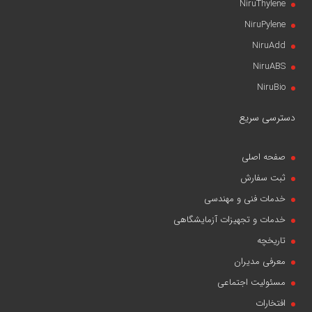
NiruThylene
NiruPylene
NiruAdd
NiruABS
NiruBio
دسترسی سریع
صفحه اصلی
ثبت سفارش
خدمات فنی و مهندسی
خدمات و تجهیزات آزمایشگاهی
تاریخچه
معرفی مدیران
مسئولیت اجتماعی
افتخارات