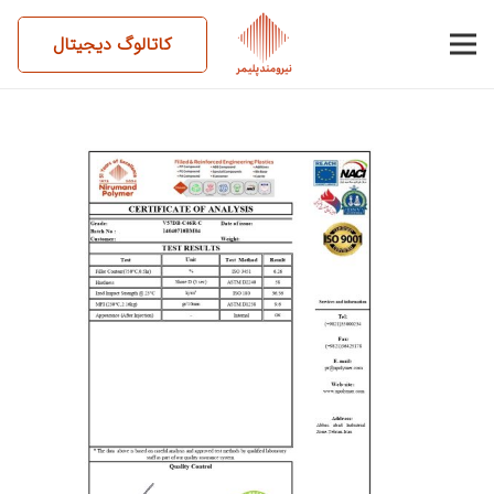
کاتالوگ دیجیتال
14040710BM04-V57DB-
C46RC