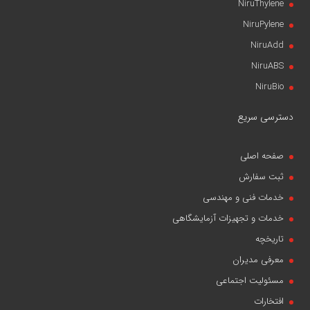
NiruThylene
NiruPylene
NiruAdd
NiruABS
NiruBio
دسترسی سریع
صفحه اصلی
ثبت سفارش
خدمات فنی و مهندسی
خدمات و تجهیزات آزمایشگاهی
تاریخچه
معرفی مدیران
مسئولیت اجتماعی
افتخارات