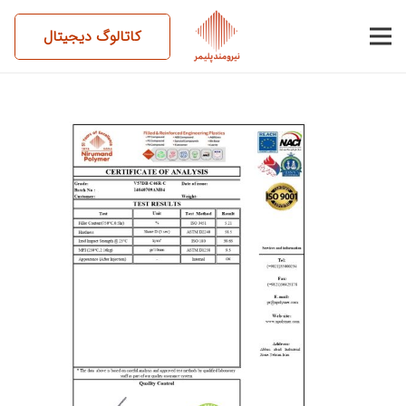
کاتالوگ دیجیتال
14040709AM04-V57DB-
C46RC