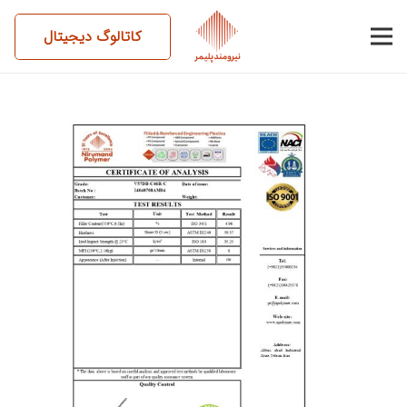
کاتالوگ دیجیتال
14040708AM04-V57DB-
C46RC