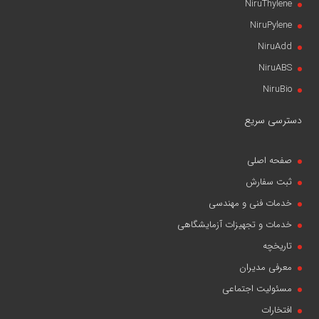
NiruThylene
NiruPylene
NiruAdd
NiruABS
NiruBio
دسترسی سریع
صفحه اصلی
ثبت سفارش
خدمات فنی و مهندسی
خدمات و تجهیزات آزمایشگاهی
تاریخچه
معرفی مدیران
مسئولیت اجتماعی
افتخارات