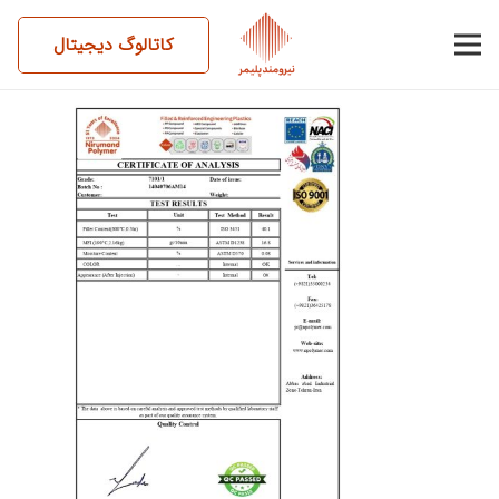
کاتالوگ دیجیتال
14040706AM14-7101-1