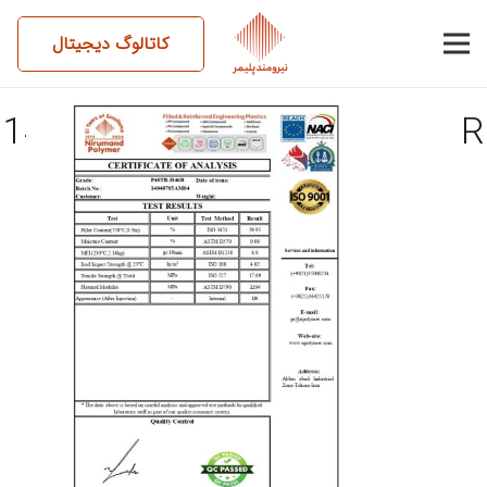
کاتالوگ دیجیتال
14040705AM04-P40TB-H46R