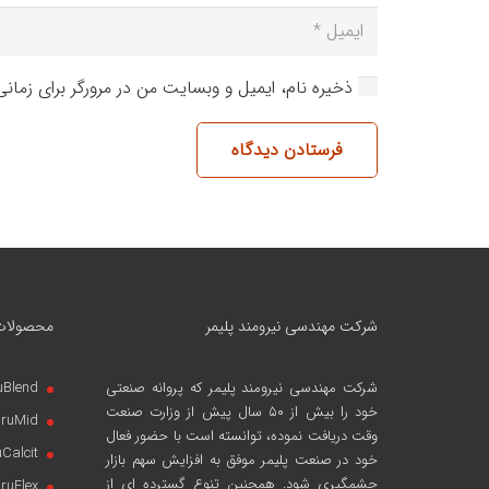
ذخیره نام، ایمیل و وبسایت من در مرورگر برای زمان
فرستادن دیدگاه
شرکت مهندسی نیرومند پلیمر
محصولات
شرکت مهندسی نیرومند پلیمر
که پروانه صنعتی
uBlend
خود را بیش از ۵۰ سال پیش از وزارت صنعت
iruMid
وقت دریافت نموده، توانسته است با حضور فعال
uCalcit
خود در صنعت پلیمر موفق به افزایش سهم بازار
چشمگیری شود. همچنین تنوع گسترده ای از
iruFlex