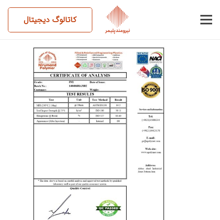
کاتالوگ دیجیتال
14040608AM02-IM1