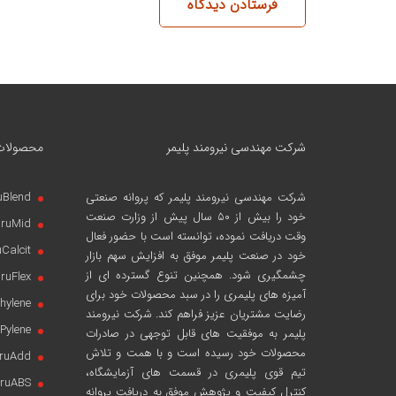
فرستادن دیدگاه
شرکت مهندسی نیرومند پلیمر
محصولات
شرکت مهندسی نیرومند پلیمر
که پروانه صنعتی
uBlend
خود را بیش از ۵۰ سال پیش از وزارت صنعت
iruMid
وقت دریافت نموده، توانسته است با حضور فعال
uCalcit
خود در صنعت پلیمر موفق به افزایش سهم بازار
چشمگیری شود. همچنین تنوع گسترده ای از
iruFlex
آمیزه های پلیمری را در سبد محصولات خود برای
hylene
رضایت مشتریان عزیز فراهم کند. شرکت نیرومند
Pylene
پلیمر به موفقیت های قابل توجهی در صادرات
محصولات خود رسیده است و با همت و تلاش
iruAdd
تیم قوی پلیمری در قسمت های آزمایشگاه،
iruABS
کنترل کیفیت و پژوهش موفق به دریافت پروانه