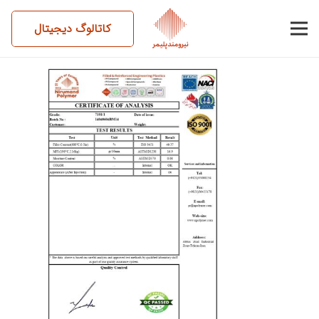
کاتالوگ دیجیتال
14040604BM14-7101-1