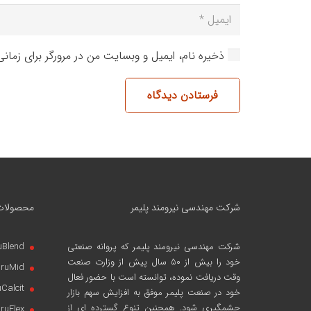
ذخیره نام، ایمیل و وبسایت من در مرورگر برای زمان
فرستادن دیدگاه
شرکت مهندسی نیرومند پلیمر
محصولات
شرکت مهندسی نیرومند پلیمر
که پروانه صنعتی
uBlend
خود را بیش از ۵۰ سال پیش از وزارت صنعت
iruMid
وقت دریافت نموده، توانسته است با حضور فعال
uCalcit
خود در صنعت پلیمر موفق به افزایش سهم بازار
چشمگیری شود. همچنین تنوع گسترده ای از
iruFlex