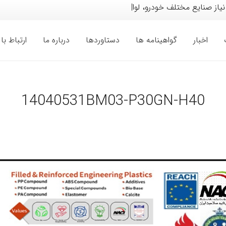
نیاز صنایع مختلف خودرو، لوازم خانگی،
|
اخبار
گواهینامه ها
دستاوردها
درباره ما
ارتباط با 
14040531BM03-P30GN-H40