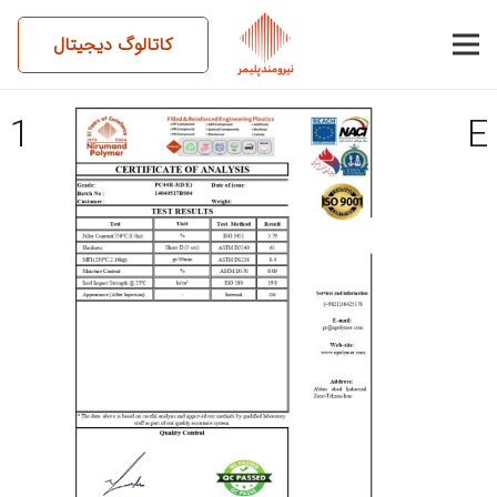
کاتالوگ دیجیتال
14040527BS04-PC44R-3-D-E