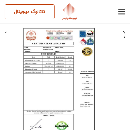
کاتالوگ دیجیتال
14040525AM08-E65AB-C10