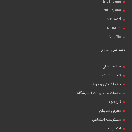
NiruThylene
NiruPylene
NiruAdd
NiruABS
NiruBio
دسترسی سریع
صفحه اصلی
ثبت سفارش
خدمات فنی و مهندسی
خدمات و تجهیزات آزمایشگاهی
تاریخچه
معرفی مدیران
مسئولیت اجتماعی
افتخارات