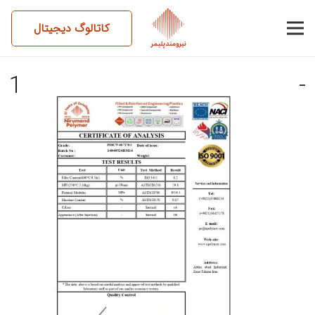
کاتالوگ دیجیتال
14040524BM14-PO8CW-60-
7170-4