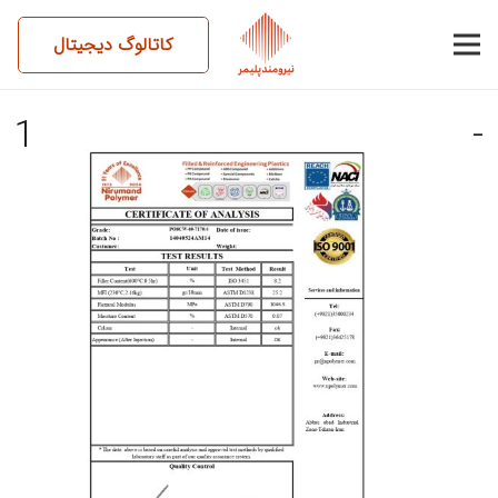
کاتالوگ دیجیتال
14040524AM14-PO8CW-60-
7170-4