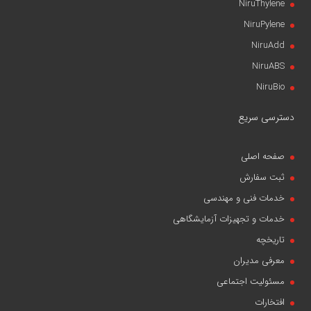
NiruThylene
NiruPylene
NiruAdd
NiruABS
NiruBio
دسترسی سریع
صفحه اصلی
ثبت سفارش
خدمات فنی و مهندسی
خدمات و تجهیزات آزمایشگاهی
تاریخچه
معرفی مدیران
مسئولیت اجتماعی
افتخارات