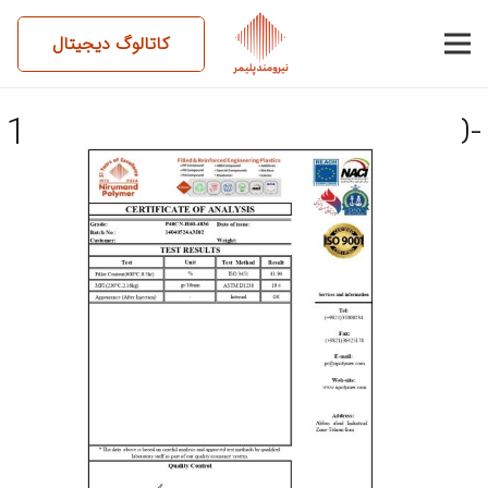
کاتالوگ دیجیتال
14040524AM02-P40CN-H60-
4836