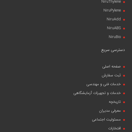
NiruThylene
NiruPylene
NiruAdd
NiruABS
NiruBio
دسترسی سریع
صفحه اصلی
ثبت سفارش
خدمات فنی و مهندسی
خدمات و تجهیزات آزمایشگاهی
تاریخچه
معرفی مدیران
مسئولیت اجتماعی
افتخارات