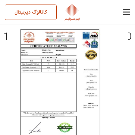
کاتالوگ دیجیتال
14040521BM03-P30GN-C40