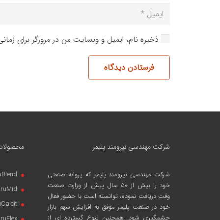
ذخیره نام، ایمیل و وبسایت من در مرورگر برای زمان
فرستادن دیدگاه
شرکت مهندسی نیرومند پلیمر
محصولات
شرکت مهندسی نیرومند پلیمر
که پروانه صنعتی
uBlend
خود را بیش از ۵۰ سال پیش از وزارت صنعت
iruMid
وقت دریافت نموده، توانسته است با حضور فعال
uCalcit
خود در صنعت پلیمر موفق به افزایش سهم بازار
چشمگیری شود. همچنین تنوع گسترده ای از
iruFlex