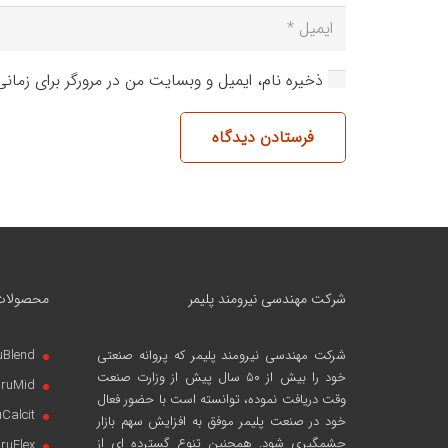
ذخیره نام، ایمیل و وبسایت من در مرورگر برای زمان
فرستادن دیدگاه
شرکت مهندسی نیرومند پلیمر
محصولات
شرکت مهندسی نیرومند پلیمر
که پروانه صنعتی
uBlend
خود را بیش از ۵۰ سال پیش از وزارت صنعت
iruMid
وقت دریافت نموده، توانسته است با حضور فعال
uCalcit
خود در صنعت پلیمر موفق به افزایش سهم بازار
چشمگیری شود. همچنین تنوع گسترده ای از
iruFlex