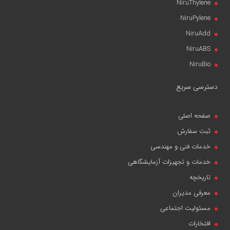
NiruThylene
NiruPylene
NiruAdd
NiruABS
NiruBio
دسترسی سریع
صفحه اصلی
ثبت سفارش
خدمات فنی و مهندسی
خدمات و تجهیزات آزمایشگاهی
تاریخچه
معرفی مدیران
مسئولیت اجتماعی
افتخارات