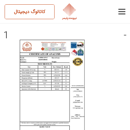
کاتالوگ دیجیتال
14040518BM01-P-CH50R-3-
8370-C