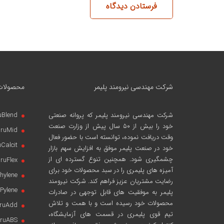
فرستادن دیدگاه
شرکت مهندسی نیرومند پلیمر
محصولات
شرکت مهندسی نیرومند پلیمر
که پروانه صنعتی
uBlend
خود را بیش از ۵۰ سال پیش از وزارت صنعت
iruMid
وقت دریافت نموده، توانسته است با حضور فعال
uCalcit
خود در صنعت پلیمر موفق به افزایش سهم بازار
چشمگیری شود. همچنین تنوع گسترده ای از
iruFlex
آمیزه های پلیمری را در سبد محصولات خود برای
hylene
رضایت مشتریان عزیز فراهم کند. شرکت نیرومند
Pylene
پلیمر به موفقیت های قابل توجهی در صادرات
محصولات خود رسیده است و با همت و تلاش
iruAdd
تیم قوی پلیمری در قسمت های آزمایشگاه،
iruABS