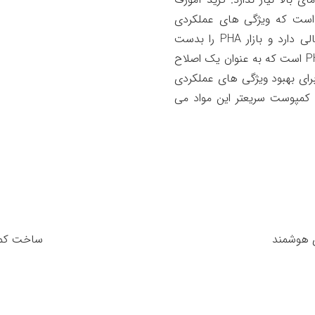
 با نام تجاری PHACT ، گونه نرم تری از PHA است که ویژگی های عملکردی
متفاوتی نسبت به گریدهای کریستالی یا نیمه کریستالی دارد و بازار PHA را بدست
گرفته است. اولین محصول در این خط، PHACT A1000P است که به عنوان یک اصلاح
رای بهبود ویژگی های عملکردی
 کمپوست سریعتر این مواد می
ی هوشمند
ساخت کمربن