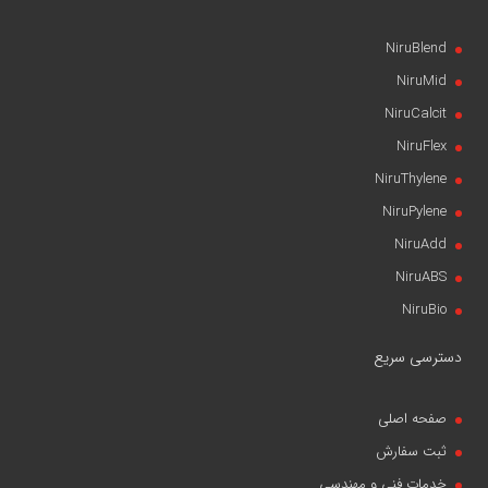
NiruBlend
NiruMid
NiruCalcit
NiruFlex
NiruThylene
NiruPylene
NiruAdd
NiruABS
NiruBio
دسترسی سریع
صفحه اصلی
ثبت سفارش
خدمات فنی و مهندسی